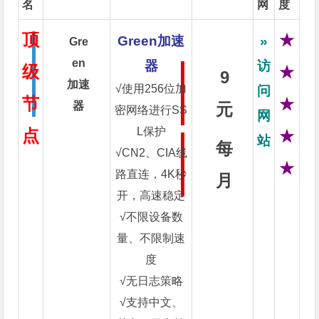
名
网
度
顶
★
Green加速
»
Gre
en
器
访
级
★
9
加速
√使用256位加
问
节
★
器
元
密网络进行SS
网
L保护
点
★
站
每
√CN2、CIA线
★
路直连，4K秒
月
开，高速稳定
√不限设备数
量、不限制速
度
√无日志策略
√支持中文、