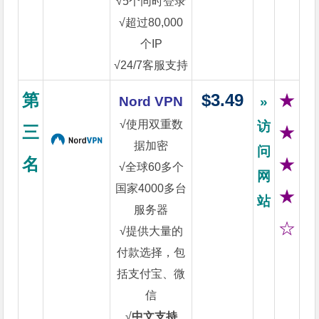
√5个同时登录
√超过80,000
个IP
√24/7客服支持
第
$3.49
★
Nord VPN
»
√使用双重数
访
三
★
据加密
问
名
★
√全球60多个
网
国家4000多台
★
站
服务器
☆
√提供大量的
付款选择，包
括支付宝、微
信
√
中文支持