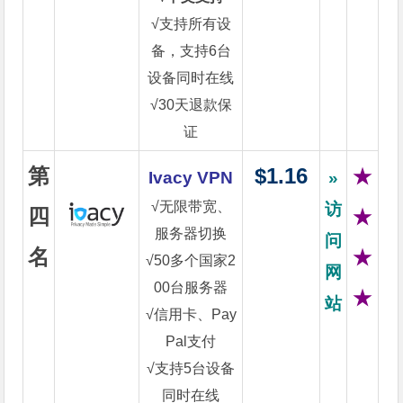
√支持所有设
备，支持6台
设备同时在线
√30天退款保
证
第
$1.16
★
Ivacy VPN
»
√无限带宽、
访
四
★
服务器切换
问
名
★
√50多个国家2
网
00台服务器
★
站
√信用卡、Pay
Pal支付
√支持5台设备
同时在线