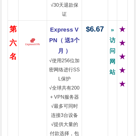
√30天退款保
证
第
$6.67
★
Express V
»
PN（ 送3个
访
六
★
月 ）
问
名
★
√使用256位加
网
★
密网络进行SS
站
L保护
★
√全球共有200
+ VPN服务器
√最多可同时
连接3台设备
√提供大量的
付款选择，包