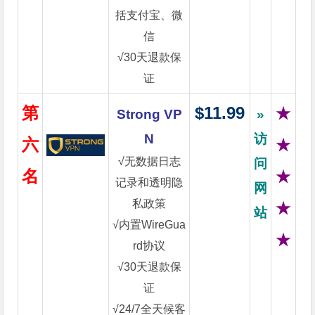
括支付宝、微
信
√30天退款保
证
第
$11.99
★
Strong VP
»
N
访
六
★
√无数据日志
问
名
★
记录和透明隐
网
私政策
★
站
√内置WireGua
★
rd协议
√30天退款保
证
√24/7全天候客