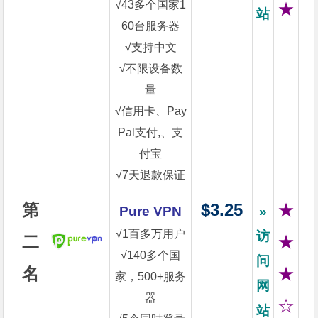
√43多个国家1
★
站
60台服务器
√支持中文
√不限设备数
量
√信用卡、Pay
Pal支付,、支
付宝
√7天退款保证
第
$3.25
★
Pure VPN
»
√1百多万用户
访
二
★
√140多个国
问
名
★
家，500+服务
网
器
☆
站