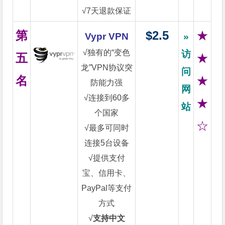
√7天退款保证
第
$2.5
★
Vypr VPN
»
√独有的“变色
访
五
★
龙”VPN协议突
问
名
★
防能力强
网
√连接到60多
★
站
个国家
☆
√最多可同时
连接5台设备
√提供支付
宝、信用卡、
PayPal等支付
方式
√
支持中文